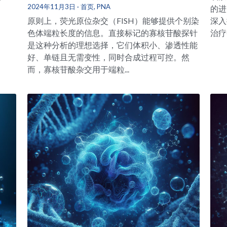
2024年11月3日
·
首页,
PNA
的进
原则上，荧光原位杂交（FISH）能够提供个别染
深入
色体端粒长度的信息。直接标记的寡核苷酸探针
治疗中
是这种分析的理想选择，它们体积小、渗透性能
好、单链且无需变性，同时合成过程可控。然
而，寡核苷酸杂交用于端粒...