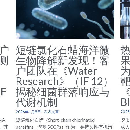
客户
短链氯化石蜡海洋微
检测
生物降解新发现！客
果
户团队在《Water
Research》（IF 12）
IF
揭秘细菌群落响应与
《
代谢机制
B
2026年1月9日
·
发表文章
202
NA
短链氯化石蜡（Short-chain chlorinated
胶质
。其
paraffins，简称SCCPs）作为一类持久性有机污
成人