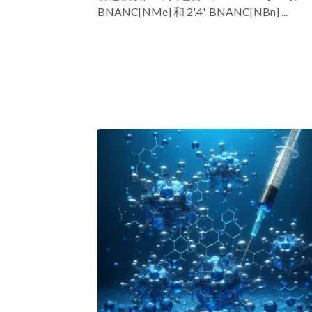
BNANC[NMe] 和 2',4'-BNANC[NBn] ...