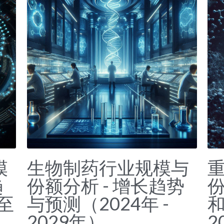
模
生物制药行业规模与
趋
份额分析 - 增长趋势
份
至
与预测（2024年 -
和
2029年）
2