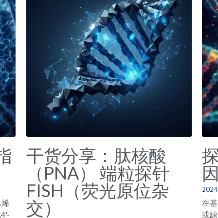
指
干货分享：肽核酸
探
（PNA） 端粒探针
FISH（荧光原位杂
202
交）
乙烯
在基
4'-
或缺