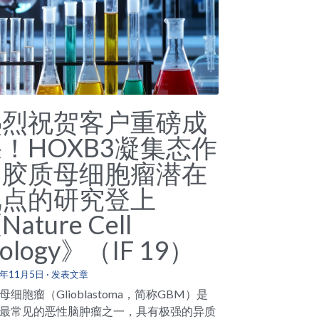
热烈祝贺客户重磅成
！HOXB3凝集态作
为胶质母细胞瘤潜在
靶点的研究登上
Nature Cell
iology》（IF 19）
5年11月5日
·
发表文章
母细胞瘤（Glioblastoma，简称GBM）是
最常见的恶性脑肿瘤之一，具有极强的异质