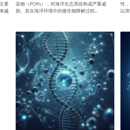
主要
染物（POPs），对海洋生态系统构成严重威
性，
来越
胁。其在海洋环境中的微生物降解过程...
以突