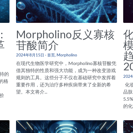
迹：
Morpholino反义寡核
革
苷酸简介
模
趋
2024年8月15日
·
首页,
Morpholino
2
在现代生物医学研究中，Morpholino寡核苷酸凭
借其独特的性质和强大功能，成为一种改变游戏
独特的
202
规则的工具。这些分子不仅在基础研究中发挥着
的格
重要作用，还为治疗多种疾病带来了全新的希
化妆
望。本文将介...
品肽
的价
5.
的化