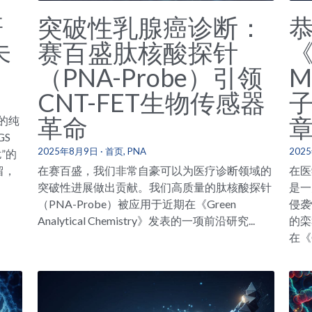
研
突破性乳腺癌诊断：
未
赛百盛肽核酸探针
《
（PNA-Probe）引领
M
CNT-FET生物传感器
革命
的纯
GS
2025年8月9日
·
首页,
PNA
202
”的
留，
在赛百盛，我们非常自豪可以为医疗诊断领域的
在医
突破性进展做出贡献。我们高质量的肽核酸探针
是一
（PNA-Probe）被应用于近期在《Green
侵袭
Analytical Chemistry》发表的一项前沿研究...
的栾
在《Ce