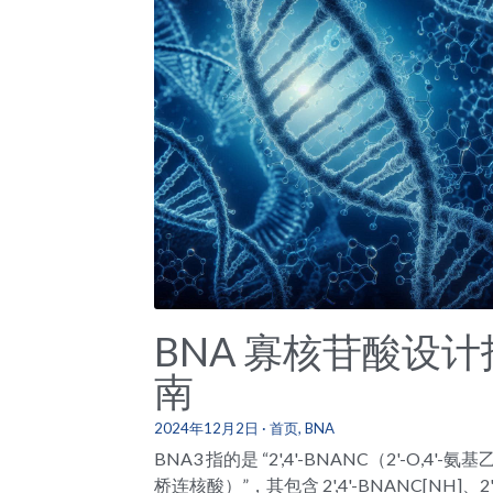
BNA 寡核苷酸设计
南
2024年12月2日
·
首页,
BNA
BNA3 指的是 “2',4'-BNANC（2'-O,4'-氨基
桥连核酸）”，其包含 2',4'-BNANC[NH]、2',