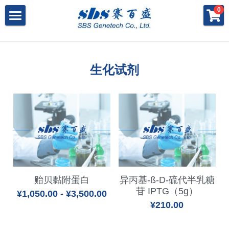
×
×
0
商品分类
博客分类
产品与服务
所有商品分类
行业报告
特殊寡核苷酸
所有产品与服务
生化试剂
LAMP
PNA
冻干微球
POCT解决方案
肽核酸（PNA）
RPA
发表文章
Cell-Free蛋白表达系统
桥核酸（BNA）
合成生物
DNA Free酶
磁珠
BNA
寡核苷酸合成
Morpholino
恒温扩增
关于我们
合成生物解决方案
快速检测试纸
Morpholino
多肽合成
Phosphoramidites
CRISPR
恒温扩增
NMN
登录
共创佳绩 - 期刊
Cell-Free蛋白表达
DNA-Free酶
DNA分子量标准
快速检测试纸系统
RPA
CRISPR基因编辑
共创佳绩 - 机构
搜索
贻贝黏附蛋白
异丙基-ß-D-硫代半乳糖
苷 IPTG（5g）
¥1,050.00 - ¥3,500.00
DNA-Free酶
RNA相关
CRISPRclean®
LAMP
CRISPR Gene Knockout Kit
法律声明
简体中文
¥210.00
PNA单体
生化试剂
Arrayed CRISPR gRNA Libraries
CRISPRclean®技术
联系我们
简体中文