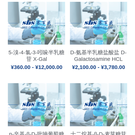
冻干微球
PCR相关
全基因组CRIPSR文库
CRISPRclean Single Cell
行业报告
English
CRISPR基因编辑
核酸纯化
CRISPR通路文库
CRISPRclean RNA Prep
生命科技
恒温扩增
磁珠
CRISPR用户自定义文库
CRISPRclean Plus RNA Prep
实验耗材
基因操作
5-溴-4-氯-3-吲哚半乳糖
D-氨基半乳糖盐酸盐 D-
研究数据
CRISPRclean Bulk Reagents
苷 X-Gal
Galactosamine HCL
基因操作相关
实验耗材
CRISPRclean High Expressing RNA
¥360.00 - ¥12,000.00
¥2,100.00 - ¥3,780.00
DNA分子量标准
RNA Depletion Panel (Liver)
生化试剂
RNA Depletion Panel (Globin)
RNA Depletion Panel (Insulin)
核酸纯化
CRISPRclean Unique Dual Index
PCR相关
n-辛基-β-D-吡喃葡萄糖
十二烷基-β-D-麦芽糖苷