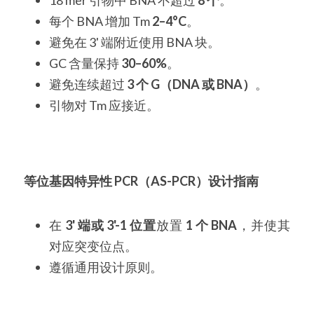
每个 BNA 增加 Tm 
2–4°C
。
避免在 3' 端附近使用 BNA 块。
GC 含量保持 
30–60%
。
避免连续超过 
3 个 G（DNA 或 BNA）
。
引物对 Tm 应接近。
等位基因特异性 PCR（AS-PCR）设计指南
在 
3' 端或 3'-1 位置
放置 
1 个 BNA
，并使其
对应突变位点。
遵循通用设计原则。