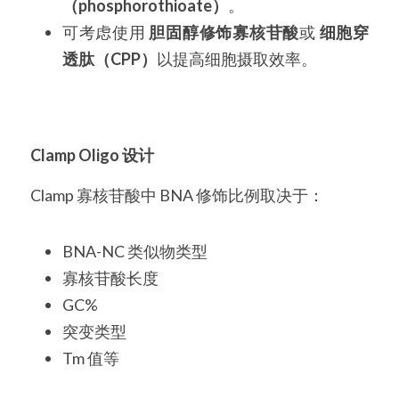
（phosphorothioate）
。
可考虑使用 
胆固醇修饰寡核苷酸
或 
细胞穿
透肽（CPP）
以提高细胞摄取效率。
Clamp Oligo 设计
Clamp 寡核苷酸中 BNA 修饰比例取决于：
BNA-NC 类似物类型
寡核苷酸长度
GC%
突变类型
Tm 值等