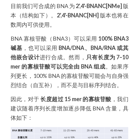
目前我们可合成的 BNA 为 
2',4'-BNANC[NMe]
 版
冻干微球
PCR相关
全基因组CRIPSR文库
CRISPRclean Single Cell
行业报告
English
本（结构如下）。
2',4'-BNANC[NH]
 版本也将在
CRISPR基因编辑
数周内可供使用。
核酸纯化
CRISPR通路文库
CRISPRclean RNA Prep
生命科技
BNA 寡核苷酸（BNA3）可以采用 
100% BNA3 
恒温扩增
磁珠
CRISPR用户自定义文库
CRISPRclean Plus RNA Prep
碱基
，也可以采用 
BNA/DNA、BNA/RNA 或其
实验耗材
基因操作
研究数据
CRISPRclean Bulk Reagents
他嵌合设计
进行合成。然而，
只有长度为 7–10 
mer 的寡核苷酸可以完全由 BNA 组成
。如果序
基因操作相关
实验耗材
CRISPRclean High Expressing RNA
列更长，100% BNA 的寡核苷酸可能会与自身强
DNA分子量标准
RNA Depletion Panel (Liver)
烈结合（自互补），而不是与目标序列结合。
生化试剂
RNA Depletion Panel (Globin)
因此，对于 
长度超过 15 mer 的寡核苷酸
，我们
建议随着序列长度增加逐步降低 BNA 含量，具
RNA Depletion Panel (Insulin)
核酸纯化
体如下：
CRISPRclean Unique Dual Index
PCR相关