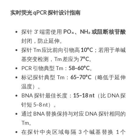
实时荧光 qPCR 探针设计指南
探针 3' 端需使用 
PO₄、NH₂ 或阻断核苷酸
封闭，防止延伸。
探针 Tm 应比前向引物高 
10°C
；若用于单碱
基突变检测，Tm 差应为 
7°C
。
PCR 引物典型 Tm：
58–60°C
。
标记探针典型 Tm：
65–70°C
（略低于延伸
温度）。
BNA 探针最佳长度：
15–18 nt
（比 DNA 探
针短 5–8 nt）。
通过 BNA 替换保持与对应 DNA 探针相同的 
Tm。
在探针中央区域每隔 3 个碱基替换 1 个 