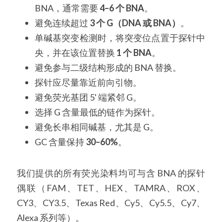
BNA，通常需要 
4–6 个 BNA
。
避免连续超过 
3 个 G（DNA 或 BNA）
。
单碱基突变检测时，将突变位点置于探针中
央，并在该位置替换 
1 个 BNA
。
避免参与二级结构形成的 BNA 替换。
探针应尽量靠近前向引物。
避免荧光基团 5' 端紧邻 G。
选择 G 含量最低的链作为探针。
避免长串相同碱基，尤其是 G。
GC 含量保持 
30–60%
。
我们提供的所有荧光染料均可与含 BNA 的探针
偶联（FAM、TET、HEX、TAMRA、ROX、
CY3、CY3.5、Texas Red、Cy5、Cy5.5、Cy7、
Alexa 系列等）。