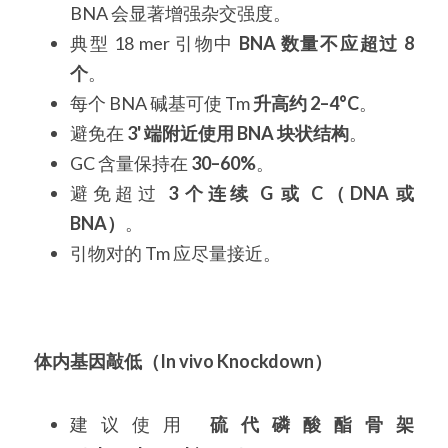
BNA 会显著增强杂交强度。
典型 18 mer 引物中 
BNA 数量不应超过 8 
个
。
每个 BNA 碱基可使 Tm 
升高约 2–4°C
。
避免在 
3' 端附近使用 BNA 块状结构
。
GC 含量保持在 
30–60%
。
避免超过 
3 个连续 G 或 C（DNA 或 
BNA）
。
引物对的 Tm 应尽量接近。
体内基因敲低（In vivo Knockdown）
建议使用 
硫代磷酸酯骨架