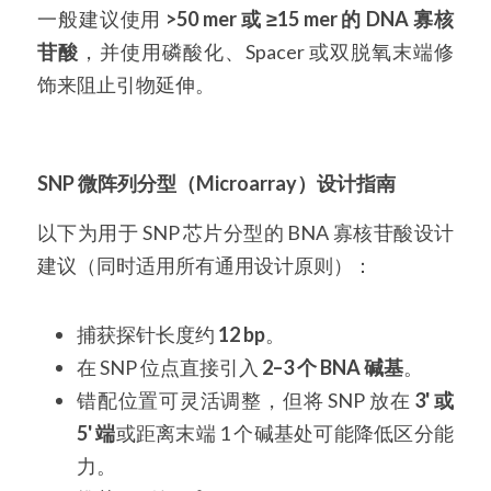
一般建议使用 
>50 mer 或 ≥15 mer 的 DNA 寡核
苷酸
，并使用磷酸化、Spacer 或双脱氧末端修
饰来阻止引物延伸。
SNP 微阵列分型（Microarray）设计指南
以下为用于 SNP 芯片分型的 BNA 寡核苷酸设计
建议（同时适用所有通用设计原则）：
捕获探针长度约 
12 bp
。
在 SNP 位点直接引入 
2–3 个 BNA 碱基
。
错配位置可灵活调整，但将 SNP 放在 
3' 或 
5' 端
或距离末端 1 个碱基处可能降低区分能
力。