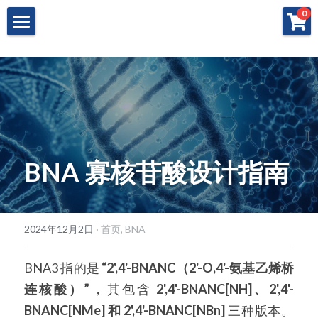
×
0
商品分类
产品与服务
所有商品分类
特殊寡核苷酸
所有产品与服务
LAMP
冻干微球
POCT解决方案
肽核酸（PNA）
RPA
Cell-Free蛋白表达系统
桥核酸（BNA）
合成生物
DNA Free酶
BNA 寡核苷酸设计指南
磁珠
寡核苷酸合成
Morpholino
恒温扩增
关于我们
合成生物解决方案
快速检测试纸
多肽合成
Phosphoramidites
CRISPR
恒温扩增
NMN
登录
共创佳绩 - 期刊
2024年12月2日
·
首页,
BNA
Cell-Free蛋白表达
DNA分子量标准
快速检测试纸系统
RPA
CRISPR基因编辑
共创佳绩 - 机构
搜索
BNA3 指的是 
“2',4'-BNANC（2'-O,4'-氨基乙烯桥
DNA-Free酶
RNA相关
CRISPRclean®
LAMP
CRISPR Gene Knockout Kit
法律声明
简体中文
连核酸）”
，其包含 
2',4'-BNANC[NH]、2',4'-
PNA单体
BNANC[NMe] 和 2',4'-BNANC[NBn]
生化试剂
 三种版本。
Arrayed CRISPR gRNA Libraries
CRISPRclean®技术
联系我们
简体中文