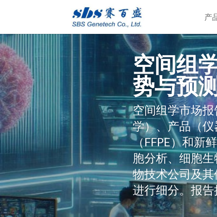
产
空间组学
势与预测 (
空间组学市场报
学）、产品（仪
（FFPE）和
胞分析、细胞生
物技术公司及其
进行细分。报告