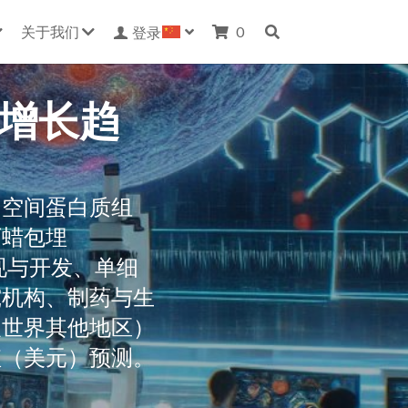
关于我们
0
登录
 增长趋
和空间蛋白质组
石蜡包埋
现与开发、单细
究机构、制药与生
及世界其他地区）
值（美元）预测。