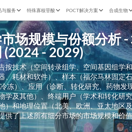
品与服务
特殊寡核苷酸
POCT解决方案
合成生物
市场规模与份额分析 -
2024 - 2029)
告按技术（空间转录组学、空间基因组学
器、耗材和软件）、样本（福尔马林固定
新鲜冷冻）、应用（诊断、转化研究、药物发
物学及其他）、终端用户（学术和转化研
他）和地理位置（北美、欧洲、亚太地区
提供了上述所有细分市场的市场规模和价