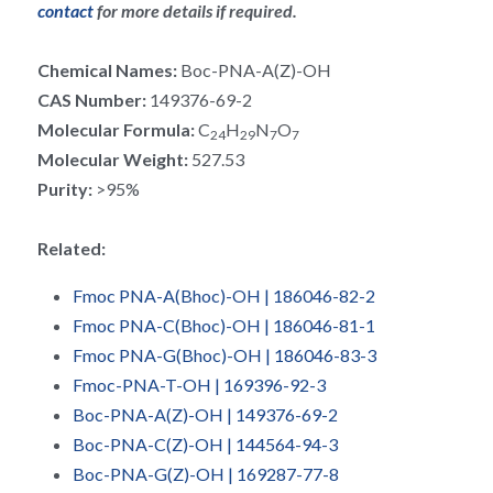
RNA相关
contact 
for more details if required.
Chemical Names: 
Boc-PNA-A(Z)-OH
CAS Number: 
149376-69-2
Molecular Formula: 
C
H
N
O
24
29
7
7
Molecular Weight: 
527.53
Purity: 
>95%
Related:
Fmoc PNA-A(Bhoc)-OH | 186046-82-2
Fmoc PNA-C(Bhoc)-OH | 186046-81-1
Fmoc PNA-G(Bhoc)-OH | 186046-83-3
Fmoc-PNA-T-OH | 169396-92-3
Boc-PNA-A(Z)-OH | 149376-69-2
Boc-PNA-C(Z)-OH | 144564-94-3
Boc-PNA-G(Z)-OH | 169287-77-8