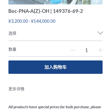
冻干微球
PCR相关
全基因组CRIPSR文库
CRISPRclean Single Cell
行业报告
English
Boc-PNA-A(Z)-OH | 149376-69-2
CRISPR基因编辑
核酸纯化
CRISPR通路文库
CRISPRclean RNA Prep
¥3,200.00 - ¥144,000.00
生命科技
恒温扩增
磁珠
CRISPR用户自定义文库
CRISPRclean Plus RNA Prep
选择
实验耗材
基因操作
研究数据
CRISPRclean Bulk Reagents
数量
基因操作相关
实验耗材
CRISPRclean High Expressing RNA
DNA分子量标准
RNA Depletion Panel (Liver)
加入购物车
生化试剂
RNA Depletion Panel (Globin)
RNA Depletion Panel (Insulin)
更多详情
核酸纯化
CRISPRclean Unique Dual Index
PCR相关
All products have special prices for bulk purchase, please 