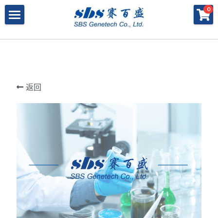
×
×
0
商品分类
博客分类
产品与服务
所有商品分类
行业报告
特殊寡核苷酸
所有产品与服务
LAMP
PNA
冻干微球
POCT解决方案
肽核酸（PNA）
返回
RPA
发表文章
Cell-Free蛋白表达系统
桥核酸（BNA）
合成生物
DNA Free酶
磁珠
BNA
寡核苷酸合成
Morpholino
恒温扩增
关于我们
合成生物解决方案
快速检测试纸
Morpholino
多肽合成
Phosphoramidites
CRISPR
恒温扩增
NMN
登录
共创佳绩 - 期刊
Cell-Free蛋白表达
DNA-Free酶
DNA分子量标准
快速检测试纸系统
RPA
CRISPR基因编辑
共创佳绩 - 机构
搜索
DNA-Free酶
RNA相关
CRISPRclean®
LAMP
CRISPR Gene Knockout Kit
法律声明
简体中文
PNA单体
生化试剂
Arrayed CRISPR gRNA Libraries
CRISPRclean®技术
联系我们
简体中文