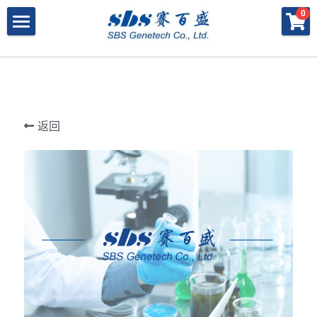
×
×
0
商品分类
博客分类
产品与服务
所有商品分类
行业报告
特殊寡核苷酸
所有产品与服务
LAMP
PNA
冻干微球
POCT解决方案
肽核酸（PNA）
返回
RPA
发表文章
Cell-Free蛋白表达系统
桥核酸（BNA）
合成生物
DNA Free酶
磁珠
BNA
寡核苷酸合成
Morpholino
恒温扩增
关于我们
合成生物解决方案
快速检测试纸
Morpholino
多肽合成
Phosphoramidites
CRISPR
恒温扩增
NMN
登录
共创佳绩 - 期刊
Cell-Free蛋白表达
DNA-Free酶
DNA分子量标准
快速检测试纸系统
RPA
CRISPR基因编辑
共创佳绩 - 机构
搜索
DNA-Free酶
RNA相关
CRISPRclean®
LAMP
CRISPR Gene Knockout Kit
法律声明
简体中文
PNA单体
生化试剂
Arrayed CRISPR gRNA Libraries
CRISPRclean®技术
联系我们
简体中文