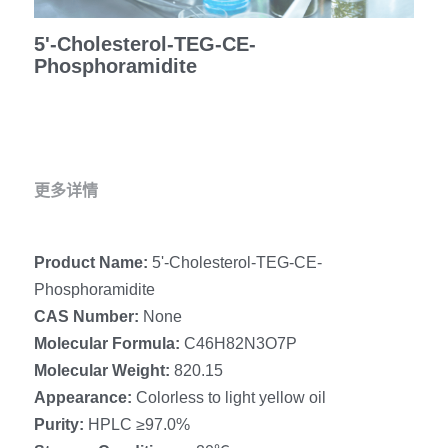
冻干微球
PCR相关
全基因组CRIPSR文库
CRISPRclean Single Cell
行业报告
5'-Cholesterol-TEG-CE-
English
Phosphoramidite
CRISPR基因编辑
核酸纯化
CRISPR通路文库
CRISPRclean RNA Prep
生命科技
恒温扩增
磁珠
CRISPR用户自定义文库
CRISPRclean Plus RNA Prep
实验耗材
基因操作
研究数据
CRISPRclean Bulk Reagents
更多详情
基因操作相关
实验耗材
CRISPRclean High Expressing RNA
Product Name: 
5'-Cholesterol-TEG-CE-
DNA分子量标准
RNA Depletion Panel (Liver)
Phosphoramidite
生化试剂
RNA Depletion Panel (Globin)
CAS Number: 
None
Molecular Formula:
 C46H82N3O7P
RNA Depletion Panel (Insulin)
核酸纯化
Molecular Weight: 
820.15
Appearance: 
Colorless to light yellow oil
CRISPRclean Unique Dual Index
PCR相关
Purity: 
HPLC ≥97.0%