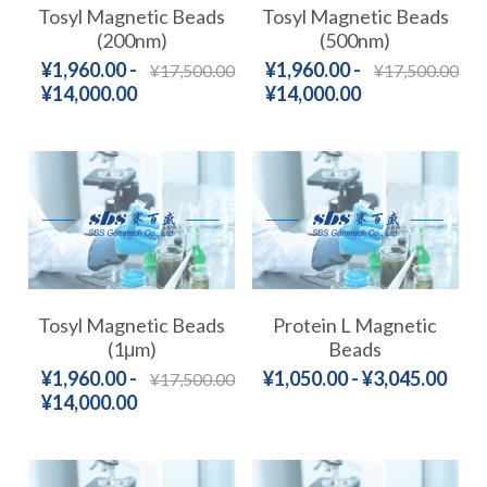
Tosyl Magnetic Beads
Tosyl Magnetic Beads
冻干微球
PCR相关
(200nm)
(500nm)
全基因组CRIPSR文库
CRISPRclean Single Cell
行业报告
English
¥1,960.00 -
¥1,960.00 -
¥17,500.00
¥17,500.00
CRISPR基因编辑
核酸纯化
CRISPR通路文库
CRISPRclean RNA Prep
生命科技
¥14,000.00
¥14,000.00
恒温扩增
磁珠
CRISPR用户自定义文库
CRISPRclean Plus RNA Prep
实验耗材
基因操作
研究数据
CRISPRclean Bulk Reagents
基因操作相关
实验耗材
CRISPRclean High Expressing RNA
DNA分子量标准
RNA Depletion Panel (Liver)
Tosyl Magnetic Beads
Protein L Magnetic
生化试剂
RNA Depletion Panel (Globin)
(1μm)
Beads
¥1,960.00 -
¥1,050.00 - ¥3,045.00
¥17,500.00
RNA Depletion Panel (Insulin)
核酸纯化
¥14,000.00
CRISPRclean Unique Dual Index
PCR相关