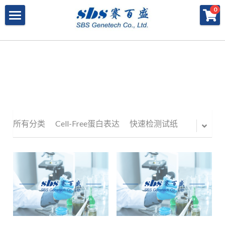
×
×
0
商品分类
博客分类
产品与服务
所有商品分类
行业报告
特殊寡核苷酸
所有产品与服务
LAMP
PNA
冻干微球
POCT解决方案
肽核酸（PNA）
RPA
发表文章
Cell-Free蛋白表达系统
桥核酸（BNA）
合成生物
DNA Free酶
Cell-Free蛋白表达
BNA
所有分类
Cell-Free蛋白表达
快速检测试纸
寡核苷酸合成
Morpholino
恒温扩增
关于我们
合成生物解决方案
快速检测试纸
Morpholino
多肽合成
Phosphoramidites
CRISPR
恒温扩增
NMN
登录
共创佳绩 - 期刊
磁珠
DNA-Free酶
DNA分子量标准
快速检测试纸系统
RPA
CRISPR基因编辑
共创佳绩 - 机构
搜索
DNA-Free酶
RNA相关
CRISPRclean®
LAMP
CRISPR Gene Knockout Kit
法律声明
简体中文
PNA单体
生化试剂
Arrayed CRISPR gRNA Libraries
CRISPRclean®技术
联系我们
简体中文