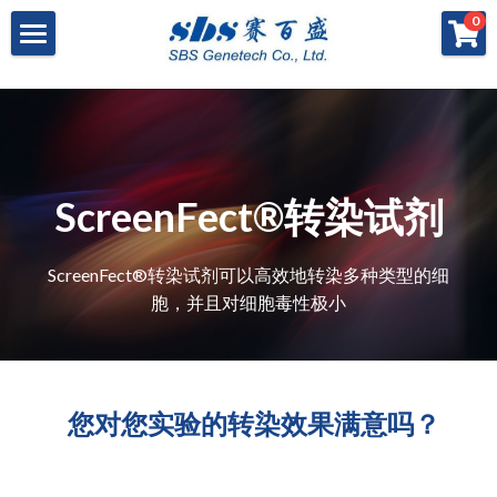
×
×
0
商品分类
博客分类
产品与服务
所有商品分类
行业报告
特殊寡核苷酸
所有产品与服务
LAMP
PNA
冻干微球
POCT解决方案
肽核酸（PNA）
ScreenFect®转染试剂
RPA
发表文章
Cell-Free蛋白表达系统
桥核酸（BNA）
合成生物
DNA Free酶
磁珠
BNA
ScreenFect®转染试剂可以高效地转染多种类型的细
寡核苷酸合成
Morpholino
恒温扩增
关于我们
合成生物解决方案
胞，并且对细胞毒性极小
快速检测试纸
Morpholino
多肽合成
Phosphoramidites
CRISPR
恒温扩增
NMN
登录
共创佳绩 - 期刊
Cell-Free蛋白表达
DNA-Free酶
DNA分子量标准
快速检测试纸系统
RPA
CRISPR基因编辑
共创佳绩 - 机构
搜索
  您对您实验的转染效果满意吗？
DNA-Free酶
RNA相关
CRISPRclean®
LAMP
CRISPR Gene Knockout Kit
法律声明
简体中文
PNA单体
生化试剂
Arrayed CRISPR gRNA Libraries
CRISPRclean®技术
联系我们
简体中文