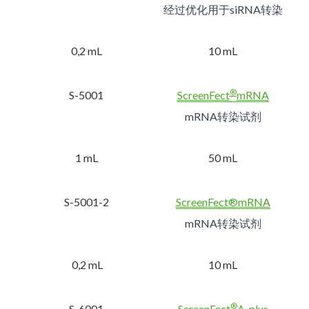
经过优化用于siRNA转染
0,2 mL
10 mL
®
S-5001
Screen
F
ect
mRNA
mRNA转染试剂
1 mL
50 mL
S-5001-2
Screen
F
ect
®
mRNA
mRNA转染试剂
 0,2 mL
10 mL
®
S-6001
Screen
F
ect
A-
plus