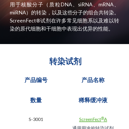
用于核酸分子（质粒DNA、siRNA、mRNA、
miRNA）的转染，以及这些分子的组合共转染。 
ScreenFect®试剂在许多常见细胞系以及难以转
染的原代细胞和干细胞中表现出优异的性能。
 转染试剂
产品编号
产品名称
数量
稀释缓冲液
®
S-3001
Screen
F
ect
A
通用用途的转染试剂