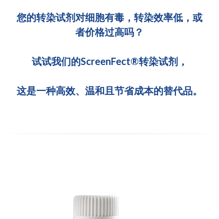
冻干微球
您的转染试剂对细胞有毒，转染效率低，或
PCR相关
全基因组CRIPSR文库
CRISPRclean Single Cell
行业报告
English
者价格过高吗？
CRISPR基因编辑
核酸纯化
CRISPR通路文库
CRISPRclean RNA Prep
生命科技
试试我们的ScreenFect®转染试剂，
恒温扩增
磁珠
CRISPR用户自定义文库
CRISPRclean Plus RNA Prep
实验耗材
基因操作
研究数据
CRISPRclean Bulk Reagents
这是一种高效、温和且节省成本的替代品。
基因操作相关
实验耗材
CRISPRclean High Expressing RNA
DNA分子量标准
RNA Depletion Panel (Liver)
生化试剂
RNA Depletion Panel (Globin)
RNA Depletion Panel (Insulin)
核酸纯化
CRISPRclean Unique Dual Index
PCR相关