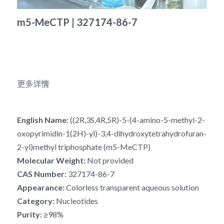
冻干微球
PCR相关
全基因组CRIPSR文库
CRISPRclean Single Cell
行业报告
English
m5-MeCTP | 327174-86-7
CRISPR基因编辑
核酸纯化
CRISPR通路文库
CRISPRclean RNA Prep
生命科技
恒温扩增
磁珠
CRISPR用户自定义文库
CRISPRclean Plus RNA Prep
更多详情
实验耗材
基因操作
研究数据
CRISPRclean Bulk Reagents
基因操作相关
实验耗材
CRISPRclean High Expressing RNA
English Name:
 ((2R,3S,4R,5R)-5-(4-amino-5-methyl-2-
DNA分子量标准
RNA Depletion Panel (Liver)
oxopyrimidin-1(2H)-yl)-3,4-dihydroxytetrahydrofuran-
2-yl)methyl triphosphate (m5-MeCTP)
生化试剂
RNA Depletion Panel (Globin)
Molecular Weight:
 Not provided
CAS Number:
 327174-86-7
RNA Depletion Panel (Insulin)
核酸纯化
Appearance:
 Colorless transparent aqueous solution
Category:
 Nucleotides
CRISPRclean Unique Dual Index
PCR相关
Purity:
 ≥98%