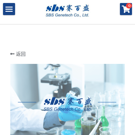
×
×
0
商品分类
博客分类
产品与服务
所有商品分类
行业报告
特殊寡核苷酸
所有产品与服务
LAMP
PNA
冻干微球
POCT解决方案
肽核酸（PNA）
返回
RPA
发表文章
Cell-Free蛋白表达系统
桥核酸（BNA）
合成生物
DNA Free酶
磁珠
BNA
寡核苷酸合成
Morpholino
恒温扩增
关于我们
合成生物解决方案
快速检测试纸
Morpholino
多肽合成
Phosphoramidites
CRISPR
恒温扩增
NMN
登录
共创佳绩 - 期刊
Cell-Free蛋白表达
DNA-Free酶
DNA分子量标准
快速检测试纸系统
RPA
CRISPR基因编辑
共创佳绩 - 机构
搜索
DNA-Free酶
RNA相关
CRISPRclean®
LAMP
CRISPR Gene Knockout Kit
法律声明
简体中文
PNA单体
生化试剂
Arrayed CRISPR gRNA Libraries
CRISPRclean®技术
联系我们
简体中文