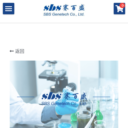
×
×
0
商品分类
博客分类
产品与服务
所有商品分类
行业报告
特殊寡核苷酸
所有产品与服务
LAMP
PNA
冻干微球
POCT解决方案
肽核酸（PNA）
返回
RPA
发表文章
Cell-Free蛋白表达系统
桥核酸（BNA）
合成生物
DNA Free酶
磁珠
BNA
寡核苷酸合成
Morpholino
恒温扩增
关于我们
合成生物解决方案
快速检测试纸
Morpholino
多肽合成
Phosphoramidites
CRISPR
恒温扩增
NMN
登录
共创佳绩 - 期刊
Cell-Free蛋白表达
DNA-Free酶
DNA分子量标准
快速检测试纸系统
RPA
CRISPR基因编辑
共创佳绩 - 机构
搜索
DNA-Free酶
RNA相关
CRISPRclean®
LAMP
CRISPR Gene Knockout Kit
法律声明
简体中文
PNA单体
生化试剂
Arrayed CRISPR gRNA Libraries
CRISPRclean®技术
联系我们
简体中文