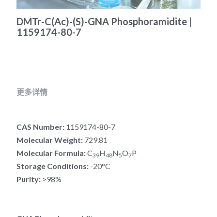
冻干微球
PCR相关
全基因组CRIPSR文库
CRISPRclean Single Cell
行业报告
English
DMTr-C(Ac)-(S)-GNA Phosphoramidite |
1159174-80-7
CRISPR基因编辑
核酸纯化
CRISPR通路文库
CRISPRclean RNA Prep
生命科技
恒温扩增
磁珠
CRISPR用户自定义文库
CRISPRclean Plus RNA Prep
实验耗材
基因操作
研究数据
CRISPRclean Bulk Reagents
更多详情
基因操作相关
实验耗材
CRISPRclean High Expressing RNA
CAS Number:
 1159174-80-7
DNA分子量标准
RNA Depletion Panel (Liver)
Molecular Weight:
 729.81
生化试剂
RNA Depletion Panel (Globin)
Molecular Formula:
 C
H
N
O
P
39
48
5
7
Storage Conditions:
 -20°C
RNA Depletion Panel (Insulin)
核酸纯化
Purity:
 >98%
CRISPRclean Unique Dual Index
PCR相关