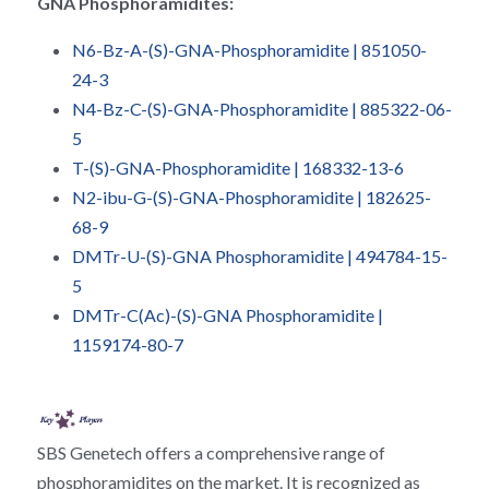
GNA Phosphoramidites:
RNA相关
N6-Bz-A-(S)-GNA-Phosphoramidite | 851050-
24-3
N4-Bz-C-(S)-GNA-Phosphoramidite | 885322-06-
5
T-(S)-GNA-Phosphoramidite | 168332-13-6
N2-ibu-G-(S)-GNA-Phosphoramidite | 182625-
68-9
DMTr-U-(S)-GNA Phosphoramidite | 494784-15-
5
DMTr-C(Ac)-(S)-GNA Phosphoramidite | 
1159174-80-7
SBS Genetech offers a comprehensive range of 
phosphoramidites on the market. It is recognized as 