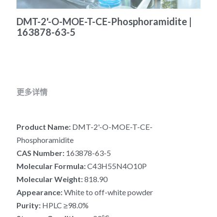
冻干微球
PCR相关
全基因组CRIPSR文库
CRISPRclean Single Cell
行业报告
English
DMT-2'-O-MOE-T-CE-Phosphoramidite |
163878-63-5
CRISPR基因编辑
核酸纯化
CRISPR通路文库
CRISPRclean RNA Prep
生命科技
恒温扩增
磁珠
CRISPR用户自定义文库
CRISPRclean Plus RNA Prep
实验耗材
基因操作
研究数据
CRISPRclean Bulk Reagents
更多详情
基因操作相关
实验耗材
CRISPRclean High Expressing RNA
Product Name: 
DMT-2'-O-MOE-T-CE-
DNA分子量标准
RNA Depletion Panel (Liver)
Phosphoramidite
生化试剂
RNA Depletion Panel (Globin)
CAS Number: 
163878-63-5
Molecular Formula:
 C43H55N4O10P
RNA Depletion Panel (Insulin)
核酸纯化
Molecular Weight: 
818.90
Appearance: 
White to off-white powder
CRISPRclean Unique Dual Index
PCR相关
Purity: 
HPLC ≥98.0%