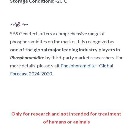
Storage Conditions: 
-20℃
RNA相关
SBS Genetech offers a comprehensive range of 
phosphoramidites on the market. It is recognized as 
one of the global major leading industry players in 
Phosphoramidite 
by third-party market researchers. For 
more details, please visit 
Phosphoramidite - Global 
Forecast 2024-2030
.
Only for research and not intended for treatment 
of humans or animals