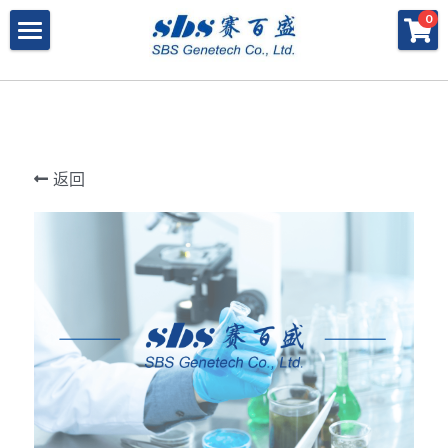
×
×
0
商品分类
博客分类
产品与服务
所有商品分类
行业报告
特殊寡核苷酸
所有产品与服务
LAMP
PNA
冻干微球
POCT解决方案
肽核酸（PNA）
返回
RPA
发表文章
Cell-Free蛋白表达系统
桥核酸（BNA）
合成生物
DNA Free酶
磁珠
BNA
寡核苷酸合成
Morpholino
恒温扩增
关于我们
合成生物解决方案
快速检测试纸
Morpholino
多肽合成
Phosphoramidites
CRISPR
恒温扩增
NMN
登录
共创佳绩 - 期刊
Cell-Free蛋白表达
DNA-Free酶
DNA分子量标准
快速检测试纸系统
RPA
CRISPR基因编辑
共创佳绩 - 机构
搜索
DNA-Free酶
RNA相关
CRISPRclean®
LAMP
CRISPR Gene Knockout Kit
法律声明
简体中文
PNA单体
生化试剂
Arrayed CRISPR gRNA Libraries
CRISPRclean®技术
联系我们
简体中文