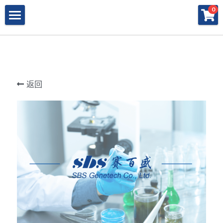
×
×
0
商品分类
博客分类
产品与服务
所有商品分类
行业报告
特殊寡核苷酸
所有产品与服务
LAMP
PNA
冻干微球
POCT解决方案
肽核酸（PNA）
返回
RPA
发表文章
Cell-Free蛋白表达系统
桥核酸（BNA）
合成生物
DNA Free酶
磁珠
BNA
寡核苷酸合成
Morpholino
恒温扩增
关于我们
合成生物解决方案
快速检测试纸
Morpholino
多肽合成
Phosphoramidites
CRISPR
恒温扩增
NMN
登录
共创佳绩 - 期刊
Cell-Free蛋白表达
DNA-Free酶
DNA分子量标准
快速检测试纸系统
RPA
CRISPR基因编辑
共创佳绩 - 机构
搜索
DNA-Free酶
RNA相关
CRISPRclean®
LAMP
CRISPR Gene Knockout Kit
法律声明
简体中文
PNA单体
生化试剂
Arrayed CRISPR gRNA Libraries
CRISPRclean®技术
联系我们
简体中文