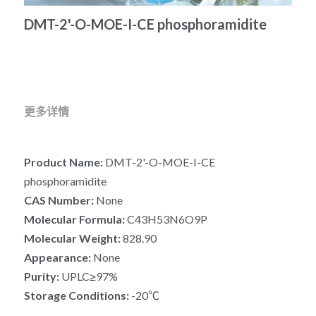
冻干微球
DMT-2'-O-MOE-I-CE phosphoramidite
PCR相关
全基因组CRIPSR文库
CRISPRclean Single Cell
行业报告
English
CRISPR基因编辑
核酸纯化
CRISPR通路文库
CRISPRclean RNA Prep
生命科技
恒温扩增
磁珠
CRISPR用户自定义文库
CRISPRclean Plus RNA Prep
更多详情
实验耗材
基因操作
研究数据
CRISPRclean Bulk Reagents
基因操作相关
实验耗材
CRISPRclean High Expressing RNA
Product Name: 
DMT-2'-O-MOE-I-CE 
phosphoramidite
DNA分子量标准
RNA Depletion Panel (Liver)
CAS Number: 
None
Molecular Formula:
 C43H53N6O9P
生化试剂
RNA Depletion Panel (Globin)
Molecular Weight: 
828.90
RNA Depletion Panel (Insulin)
核酸纯化
Appearance: 
None
Purity: 
UPLC≥97%
CRISPRclean Unique Dual Index
PCR相关
Storage Conditions: 
-20℃