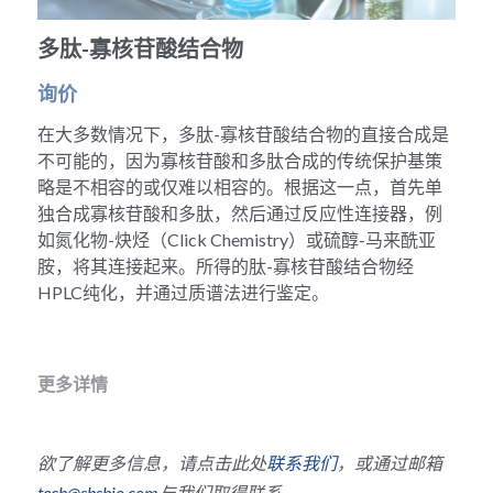
冻干微球
PCR相关
全基因组CRIPSR文库
CRISPRclean Single Cell
行业报告
English
多肽-寡核苷酸结合物
CRISPR基因编辑
核酸纯化
CRISPR通路文库
CRISPRclean RNA Prep
询价
生命科技
在大多数情况下，多肽-寡核苷酸结合物的直接合成是
恒温扩增
磁珠
CRISPR用户自定义文库
CRISPRclean Plus RNA Prep
不可能的，因为寡核苷酸和多肽合成的传统保护基策
略是不相容的或仅难以相容的。根据这一点，首先单
实验耗材
基因操作
研究数据
CRISPRclean Bulk Reagents
独合成寡核苷酸和多肽，然后通过反应性连接器，例
如氮化物-炔烃（Click Chemistry）或硫醇-马来酰亚
基因操作相关
实验耗材
CRISPRclean High Expressing RNA
胺，将其连接起来。所得的肽-寡核苷酸结合物经
DNA分子量标准
HPLC纯化，并通过质谱法进行鉴定。
RNA Depletion Panel (Liver)
生化试剂
RNA Depletion Panel (Globin)
更多详情
RNA Depletion Panel (Insulin)
核酸纯化
CRISPRclean Unique Dual Index
PCR相关
欲了解更多信息，请点击此处
联系我们
，或通过邮箱
tech@sbsbio.com
与我们取得联系。