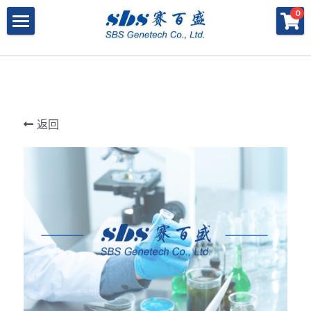
×
×
0
商品分类
博客分类
产品与服务
所有商品分类
行业报告
特殊寡核苷酸
所有产品与服务
LAMP
PNA
冻干微球
POCT解决方案
肽核酸（PNA）
返回
RPA
发表文章
Cell-Free蛋白表达系统
桥核酸（BNA）
合成生物
DNA Free酶
磁珠
BNA
寡核苷酸合成
Morpholino
恒温扩增
关于我们
合成生物解决方案
快速检测试纸
Morpholino
多肽合成
Phosphoramidites
CRISPR
恒温扩增
NMN
登录
共创佳绩 - 期刊
Cell-Free蛋白表达
DNA-Free酶
DNA分子量标准
快速检测试纸系统
RPA
CRISPR基因编辑
共创佳绩 - 机构
搜索
DNA-Free酶
RNA相关
CRISPRclean®
LAMP
CRISPR Gene Knockout Kit
法律声明
简体中文
PNA单体
生化试剂
Arrayed CRISPR gRNA Libraries
CRISPRclean®技术
联系我们
简体中文