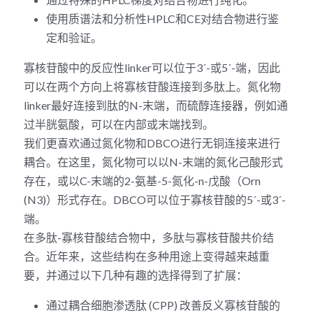
使用质谱法和分析性HPLC和CE对结合物进行鉴
定和验证。
寡核苷酸中的反应性linker可以位于3´-或5´-端，因此
可以在两个方向上将寡核苷酸连接到多肽上。氮化物
linker最好连接到肽的N-末端，而硫醇连接器，例如通
过半胱氨酸，可以在内部或末端找到。
我们更喜欢通过氮化物和DBCO进行无铜连接来进行
耦合。在这里，氮化物可以以N-末端的氮化己酸形式
存在，或以C-末端的2-氨基-5-氮化-n-戊酸（Orn 
(N3)）形式存在。DBCO可以位于寡核苷酸的5´-或3´-
端。
在多肽-寡核苷酸结合物中，多肽与寡核苷酸共价结
合。近年来，这些结构在多种用途上变得越来越重
要，并通过以下几种有趣的选择得到了扩展：
通过耦合细胞渗透肽 (CPP) 改善反义寡核苷酸的