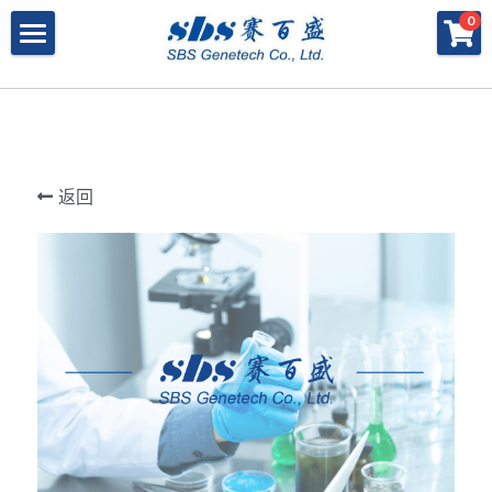
×
×
0
商品分类
博客分类
产品与服务
所有商品分类
行业报告
特殊寡核苷酸
所有产品与服务
LAMP
PNA
冻干微球
POCT解决方案
肽核酸（PNA）
返回
RPA
发表文章
Cell-Free蛋白表达系统
桥核酸（BNA）
合成生物
DNA Free酶
磁珠
BNA
寡核苷酸合成
Morpholino
恒温扩增
关于我们
合成生物解决方案
快速检测试纸
Morpholino
多肽合成
Phosphoramidites
CRISPR
恒温扩增
NMN
登录
共创佳绩 - 期刊
Cell-Free蛋白表达
DNA-Free酶
DNA分子量标准
快速检测试纸系统
RPA
CRISPR基因编辑
共创佳绩 - 机构
搜索
DNA-Free酶
RNA相关
CRISPRclean®
LAMP
CRISPR Gene Knockout Kit
法律声明
简体中文
PNA单体
生化试剂
Arrayed CRISPR gRNA Libraries
CRISPRclean®技术
联系我们
简体中文