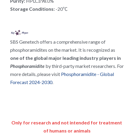
Purity: 
HPLC≥98.0%
RNA相关
Storage Conditions: 
-20℃
SBS Genetech offers a comprehensive range of 
phosphoramidites on the market. It is recognized as 
one of the global major leading industry players in 
Phosphoramidite 
by third-party market researchers. For 
more details, please visit 
Phosphoramidite - Global 
Forecast 2024-2030
.
Only for research and not intended for treatment 
of humans or animals