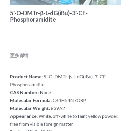
冻干微球
PCR相关
全基因组CRIPSR文库
CRISPRclean Single Cell
行业报告
English
5'-O-DMTr-β-L-dG(iBu)-3'-CE-
Phosphoramidite
CRISPR基因编辑
核酸纯化
CRISPR通路文库
CRISPRclean RNA Prep
生命科技
恒温扩增
磁珠
CRISPR用户自定义文库
CRISPRclean Plus RNA Prep
实验耗材
基因操作
研究数据
CRISPRclean Bulk Reagents
更多详情
基因操作相关
实验耗材
CRISPRclean High Expressing RNA
Product Name: 
5'-O-DMTr-β-L-dG(iBu)-3'-CE-
DNA分子量标准
RNA Depletion Panel (Liver)
Phosphoramidite
生化试剂
RNA Depletion Panel (Globin)
CAS Number: 
None
Molecular Formula:
 C44H54N7O8P
RNA Depletion Panel (Insulin)
核酸纯化
Molecular Weight: 
839.92
Appearance: 
White, off-white to faint yellow powder, 
CRISPRclean Unique Dual Index
PCR相关
free from visible foreign matter