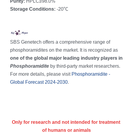
Purity: 
HPLC≥98.0%
RNA相关
Storage Conditions: 
-20℃
SBS Genetech offers a comprehensive range of 
phosphoramidites on the market. It is recognized as 
one of the global major leading industry players in 
Phosphoramidite 
by third-party market researchers. 
For more details, please visit 
Phosphoramidite - 
Global Forecast 2024-2030
.
Only for research and not intended for treatment 
of humans or animals