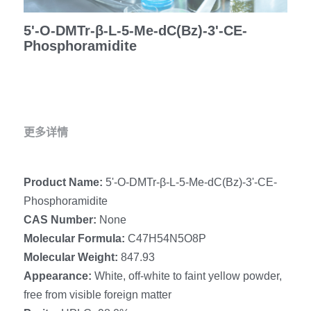
冻干微球
PCR相关
全基因组CRIPSR文库
CRISPRclean Single Cell
行业报告
5'-O-DMTr-β-L-5-Me-dC(Bz)-3'-CE-
English
Phosphoramidite
CRISPR基因编辑
核酸纯化
CRISPR通路文库
CRISPRclean RNA Prep
生命科技
恒温扩增
磁珠
CRISPR用户自定义文库
CRISPRclean Plus RNA Prep
实验耗材
基因操作
研究数据
CRISPRclean Bulk Reagents
更多详情
基因操作相关
实验耗材
CRISPRclean High Expressing RNA
Product Name: 
5'-O-DMTr-β-L-5-Me-dC(Bz)-3'-CE-
DNA分子量标准
RNA Depletion Panel (Liver)
Phosphoramidite
生化试剂
RNA Depletion Panel (Globin)
CAS Number: 
None
Molecular Formula:
 C47H54N5O8P
RNA Depletion Panel (Insulin)
核酸纯化
Molecular Weight: 
847.93
Appearance: 
White, off-white to faint yellow powder, 
CRISPRclean Unique Dual Index
PCR相关
free from visible foreign matter