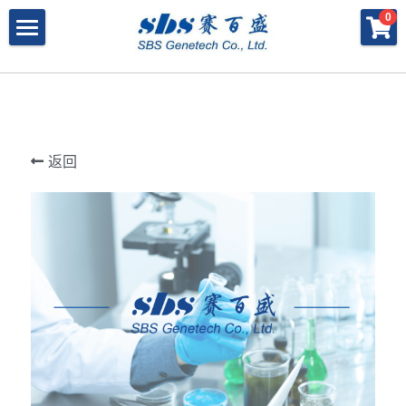
×
×
0
商品分类
博客分类
产品与服务
所有商品分类
行业报告
特殊寡核苷酸
所有产品与服务
LAMP
PNA
冻干微球
POCT解决方案
肽核酸（PNA）
返回
RPA
发表文章
Cell-Free蛋白表达系统
桥核酸（BNA）
合成生物
DNA Free酶
磁珠
BNA
寡核苷酸合成
Morpholino
恒温扩增
关于我们
合成生物解决方案
快速检测试纸
Morpholino
多肽合成
Phosphoramidites
CRISPR
恒温扩增
NMN
登录
共创佳绩 - 期刊
Cell-Free蛋白表达
DNA-Free酶
DNA分子量标准
快速检测试纸系统
RPA
CRISPR基因编辑
共创佳绩 - 机构
搜索
DNA-Free酶
RNA相关
CRISPRclean®
LAMP
CRISPR Gene Knockout Kit
法律声明
简体中文
PNA单体
生化试剂
Arrayed CRISPR gRNA Libraries
CRISPRclean®技术
联系我们
简体中文