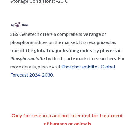
Storage Conditions: 
-20℃
RNA相关
SBS Genetech offers a comprehensive range of 
phosphoramidites on the market. It is recognized as 
one of the global major leading industry players in 
Phosphoramidite 
by third-party market researchers. For 
more details, please visit 
Phosphoramidite - Global 
Forecast 2024-2030
.
Only for research and not intended for treatment 
of humans or animals