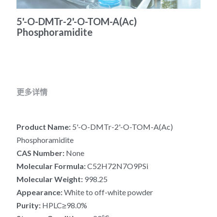
冻干微球
PCR相关
全基因组CRIPSR文库
CRISPRclean Single Cell
行业报告
English
5'-O-DMTr-2'-O-TOM-A(Ac)
Phosphoramidite
CRISPR基因编辑
核酸纯化
CRISPR通路文库
CRISPRclean RNA Prep
生命科技
恒温扩增
磁珠
CRISPR用户自定义文库
CRISPRclean Plus RNA Prep
实验耗材
基因操作
研究数据
CRISPRclean Bulk Reagents
更多详情
基因操作相关
实验耗材
CRISPRclean High Expressing RNA
Product Name: 
5'-O-DMTr-2'-O-TOM-A(Ac) 
DNA分子量标准
RNA Depletion Panel (Liver)
Phosphoramidite
生化试剂
RNA Depletion Panel (Globin)
CAS Number: 
None
Molecular Formula:
 C52H72N7O9PSi
RNA Depletion Panel (Insulin)
核酸纯化
Molecular Weight: 
998.25
Appearance: 
White to off-white powder
CRISPRclean Unique Dual Index
PCR相关
Purity: 
HPLC≥98.0%