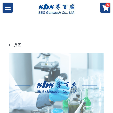
×
×
0
商品分类
博客分类
产品与服务
所有商品分类
行业报告
特殊寡核苷酸
所有产品与服务
LAMP
PNA
冻干微球
POCT解决方案
肽核酸（PNA）
返回
RPA
发表文章
Cell-Free蛋白表达系统
桥核酸（BNA）
合成生物
DNA Free酶
磁珠
BNA
寡核苷酸合成
Morpholino
恒温扩增
关于我们
合成生物解决方案
快速检测试纸
Morpholino
多肽合成
Phosphoramidites
CRISPR
恒温扩增
NMN
登录
共创佳绩 - 期刊
Cell-Free蛋白表达
DNA-Free酶
DNA分子量标准
快速检测试纸系统
RPA
CRISPR基因编辑
共创佳绩 - 机构
搜索
DNA-Free酶
RNA相关
CRISPRclean®
LAMP
CRISPR Gene Knockout Kit
法律声明
简体中文
PNA单体
生化试剂
Arrayed CRISPR gRNA Libraries
CRISPRclean®技术
联系我们
简体中文