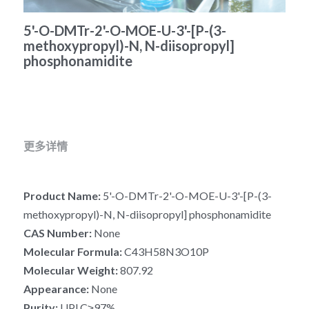
冻干微球
PCR相关
全基因组CRIPSR文库
CRISPRclean Single Cell
行业报告
English
5'-O-DMTr-2'-O-MOE-U-3'-[P-(3-
methoxypropyl)-N, N-diisopropyl]
CRISPR基因编辑
核酸纯化
CRISPR通路文库
CRISPRclean RNA Prep
生命科技
phosphonamidite
恒温扩增
磁珠
CRISPR用户自定义文库
CRISPRclean Plus RNA Prep
实验耗材
基因操作
研究数据
CRISPRclean Bulk Reagents
更多详情
基因操作相关
实验耗材
CRISPRclean High Expressing RNA
DNA分子量标准
RNA Depletion Panel (Liver)
Product Name: 
5'-O-DMTr-2'-O-MOE-U-3'-[P-(3-
methoxypropyl)-N, N-diisopropyl] phosphonamidite
生化试剂
RNA Depletion Panel (Globin)
CAS Number: 
None
RNA Depletion Panel (Insulin)
核酸纯化
Molecular Formula:
 C43H58N3O10P
Molecular Weight: 
807.92
CRISPRclean Unique Dual Index
PCR相关
Appearance: 
None
Purity: 
UPLC≥97%