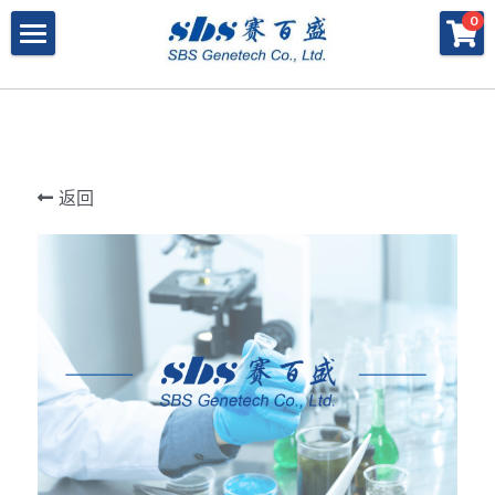
×
×
0
商品分类
博客分类
产品与服务
所有商品分类
行业报告
特殊寡核苷酸
所有产品与服务
LAMP
PNA
冻干微球
POCT解决方案
肽核酸（PNA）
返回
RPA
发表文章
Cell-Free蛋白表达系统
桥核酸（BNA）
合成生物
DNA Free酶
磁珠
BNA
寡核苷酸合成
Morpholino
恒温扩增
关于我们
合成生物解决方案
快速检测试纸
Morpholino
多肽合成
Phosphoramidites
CRISPR
恒温扩增
NMN
登录
共创佳绩 - 期刊
Cell-Free蛋白表达
DNA-Free酶
DNA分子量标准
快速检测试纸系统
RPA
CRISPR基因编辑
共创佳绩 - 机构
搜索
DNA-Free酶
RNA相关
CRISPRclean®
LAMP
CRISPR Gene Knockout Kit
法律声明
简体中文
PNA单体
生化试剂
Arrayed CRISPR gRNA Libraries
CRISPRclean®技术
联系我们
简体中文